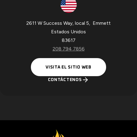
2611 W Success Way, local 5
,
Emmett
Estados Unidos
83617
208 794 7856
O
VISITA EL SITIO WEB
P
E
CONTÁCTENOS
N
S
I
N
A
N
E
W
T
A
B