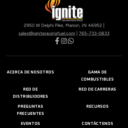
2950 W Delphi Pike, Marion, IN 46952 |
sales@igniteracingfuel.com
|
765-733-0833
opens
opens
opens
in
in
in
a
a
a
new
new
new
ACERCA DE NOSOTROS
GAMA DE
tab
tab
tab
COMBUSTIBLES
RED DE
RED DE CARRERAS
DISTRIBUIDORES
PREGUNTAS
RECURSOS
FRECUENTES
EVENTOS
CONTÁCTENOS