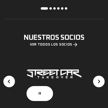
NUESTROS SOCIOS
VER TODOS LOS SOCIOS
o
o
p
p
e
e
n
n
s
s
i