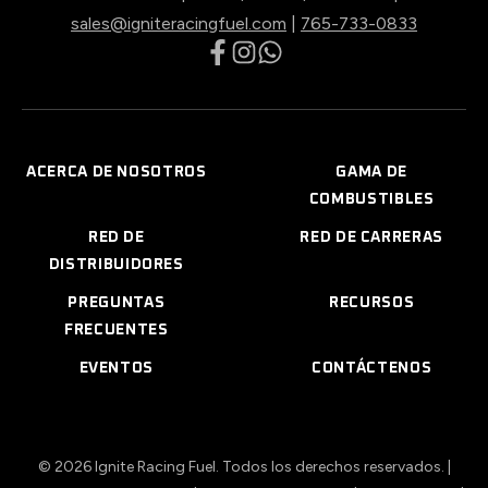
sales@igniteracingfuel.com
|
765-733-0833
opens
opens
opens
in
in
in
a
a
a
new
new
new
ACERCA DE NOSOTROS
GAMA DE
tab
tab
tab
COMBUSTIBLES
RED DE
RED DE CARRERAS
DISTRIBUIDORES
PREGUNTAS
RECURSOS
FRECUENTES
EVENTOS
CONTÁCTENOS
© 2026 Ignite Racing Fuel. Todos los derechos reservados. |