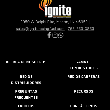
2950 W Delphi Pike, Marion, IN 46952 |
sales@igniteracingfuel.com
|
765-733-0833
opens
opens
opens
in
in
in
a
a
a
new
new
new
ACERCA DE NOSOTROS
GAMA DE
tab
tab
tab
COMBUSTIBLES
RED DE
RED DE CARRERAS
DISTRIBUIDORES
PREGUNTAS
RECURSOS
FRECUENTES
EVENTOS
CONTÁCTENOS