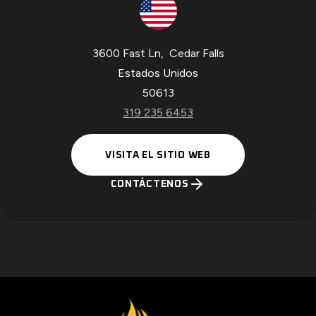
3600 Fast Ln
,
Cedar Falls
Estados Unidos
50613
319 235 6453
O
VISITA EL SITIO WEB
P
E
CONTÁCTENOS
N
S
I
N
A
N
E
W
T
A
B