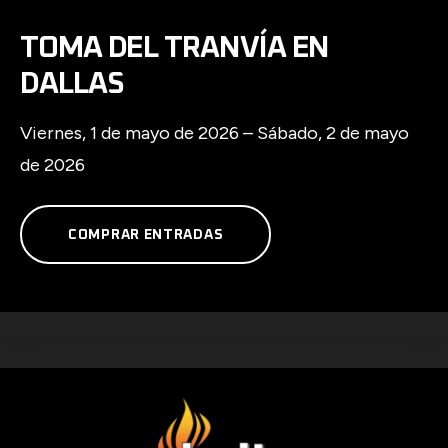
TOMA DEL TRANVÍA EN
DALLAS
Viernes, 1 de mayo de 2026 – Sábado, 2 de mayo
de 2026
O
COMPRAR ENTRADAS
P
E
N
S
I
N
A
N
E
W
T
A
B