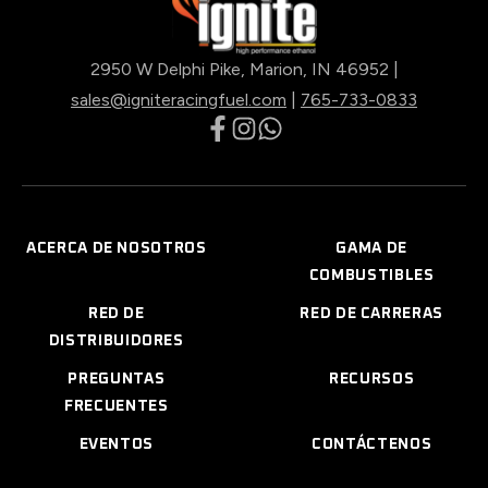
2950 W Delphi Pike, Marion, IN 46952 |
sales@igniteracingfuel.com
|
765-733-0833
opens
opens
opens
in
in
in
a
a
a
new
new
new
ACERCA DE NOSOTROS
GAMA DE
tab
tab
tab
COMBUSTIBLES
RED DE
RED DE CARRERAS
DISTRIBUIDORES
PREGUNTAS
RECURSOS
FRECUENTES
EVENTOS
CONTÁCTENOS